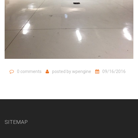
0 comments
posted by
wpengine
09/16/2016
SITEMAP