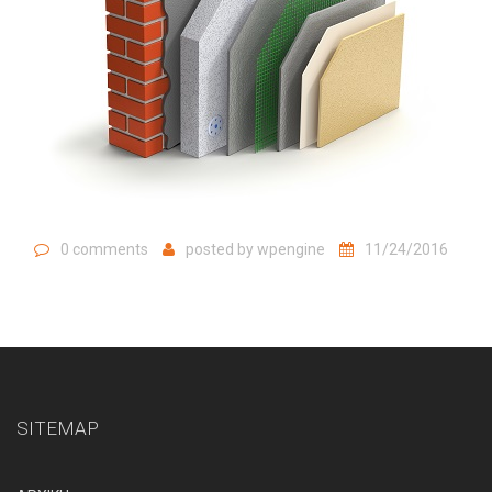
0 comments
posted by
wpengine
11/24/2016
SITEMAP