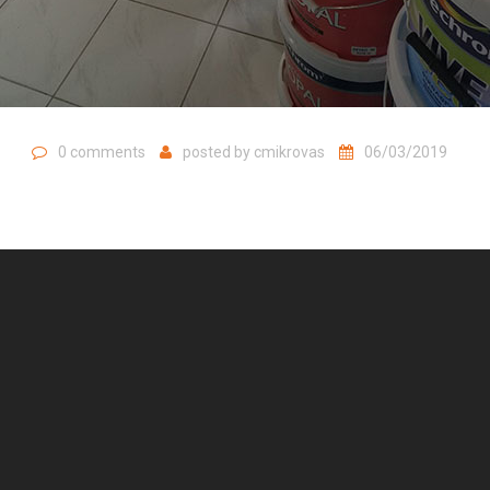
0 comments
posted by
cmikrovas
06/03/2019