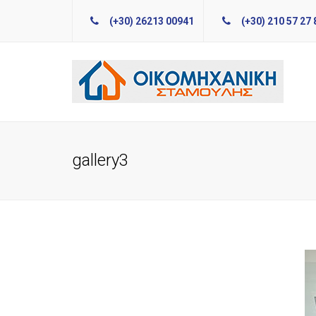
(+30) 26213 00941
(+30) 210 57 27 
gallery3