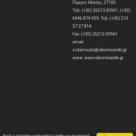
Πύργος Ηλείας, 27100
Τηλ: (+30) 26213 00941, (+30)
6946 874 959, Τηλ: (+30) 210
57 27 814
Fax: (+30) 26213 00941
email:
s.stamoulis@oikomixaniki.gr
www:
www.oikomixaniki.gr
Αυτός ο ιστότοπος χρησιμοποιεί cookie για την παροχή