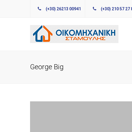
(+30) 26213 00941
(+30) 210 57 27 
George Big